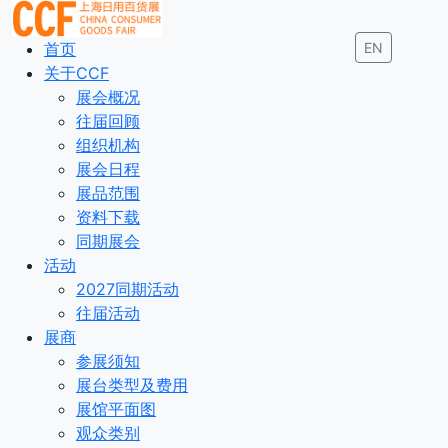
首页
EN
关于CCF
展会概况
往届回顾
组织机构
展会日程
展品范围
资料下载
同期展会
活动
2027同期活动
往届活动
展商
参展须知
展台类型及费用
展馆平面图
观众类别