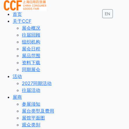
首页
EN
关于CCF
展会概况
往届回顾
组织机构
展会日程
展品范围
资料下载
同期展会
活动
2027同期活动
往届活动
展商
参展须知
展台类型及费用
展馆平面图
观众类别