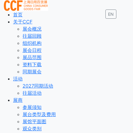
首页
EN
关于CCF
展会概况
往届回顾
组织机构
展会日程
展品范围
资料下载
同期展会
活动
2027同期活动
往届活动
展商
参展须知
展台类型及费用
展馆平面图
观众类别