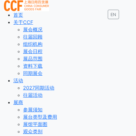
首页
EN
关于CCF
展会概况
往届回顾
组织机构
展会日程
展品范围
资料下载
同期展会
活动
2027同期活动
往届活动
展商
参展须知
展台类型及费用
展馆平面图
观众类别