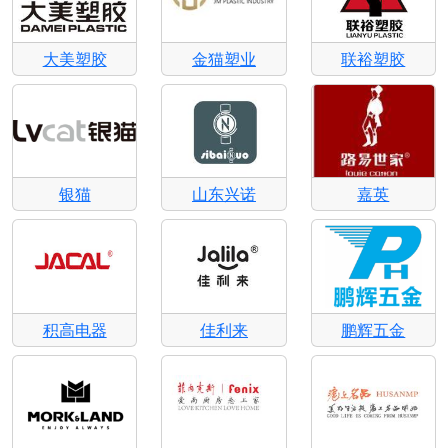
大美塑胶
金猫塑业
联裕塑胶
银猫
山东兴诺
嘉英
积高电器
佳利来
鹏辉五金