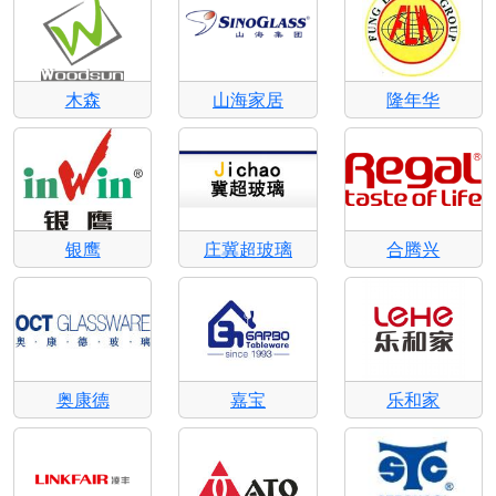
木森
山海家居
隆年华
银鹰
庄冀超玻璃
合腾兴
奥康德
嘉宝
乐和家