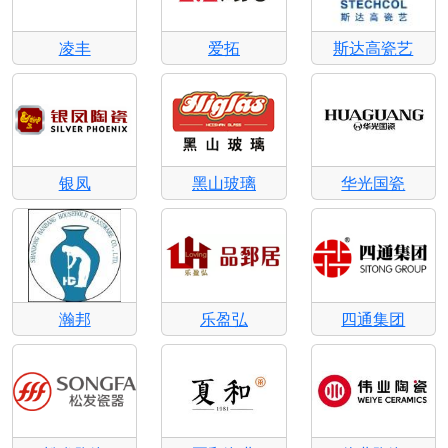
凌丰
爱拓
斯达高瓷艺
银凤
黑山玻璃
华光国瓷
瀚邦
乐盈弘
四通集团