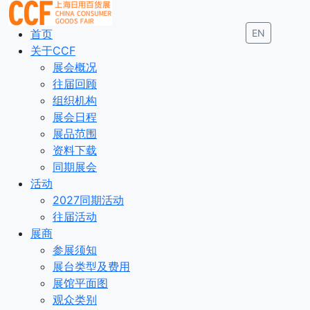
首页
EN
关于CCF
展会概况
往届回顾
组织机构
展会日程
展品范围
资料下载
同期展会
活动
2027同期活动
往届活动
展商
参展须知
展台类型及费用
展馆平面图
观众类别