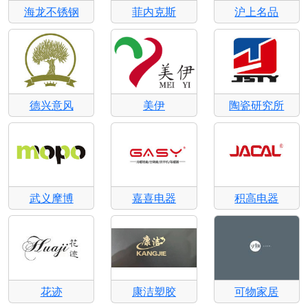
海龙不锈钢
菲内克斯
沪上名品
德兴意风
美伊
陶瓷研究所
武义摩博
嘉喜电器
积高电器
花迹
康洁塑胶
可物家居