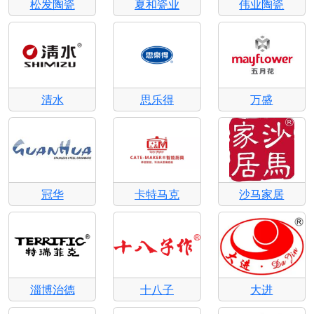
松发陶瓷
夏和瓷业
伟业陶瓷
清水
思乐得
万盛
冠华
卡特马克
沙马家居
淄博治德
十八子
大进