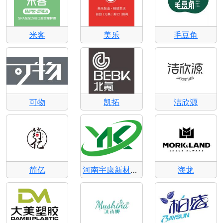
米客
美乐
毛豆角
可物
凯拓
洁欣源
简亿
河南宇康新材料科技有限公司
海龙