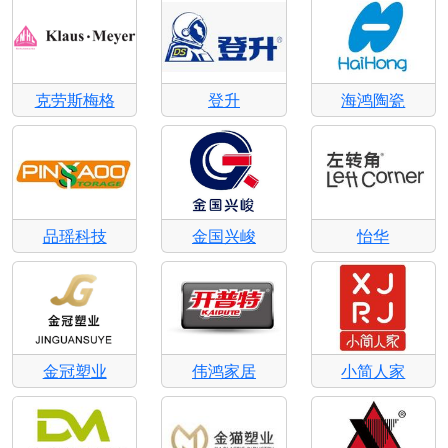
克劳斯梅格
登升
海鸿陶瓷
品瑶科技
金国兴峻
怡华
金冠塑业
伟鸿家居
小简人家