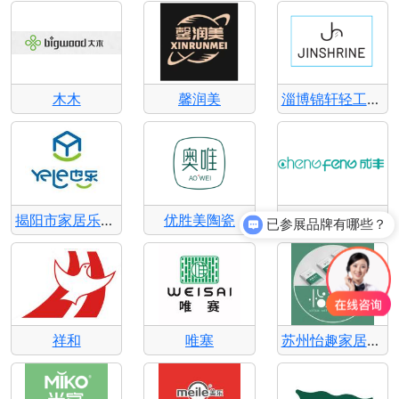
木木
馨润美
淄博锦轩轻工制品有限公司
揭阳市家居乐家居用品有限公司
优胜美陶瓷
欣亚
已参展品牌有哪些？
祥和
唯塞
苏州怡趣家居有限公司