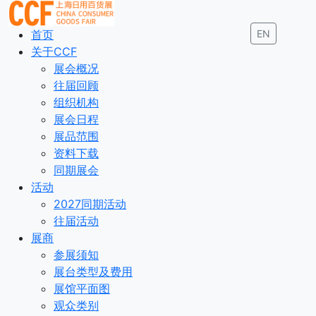
首页
EN
关于CCF
展会概况
往届回顾
组织机构
展会日程
展品范围
资料下载
同期展会
活动
2027同期活动
往届活动
展商
参展须知
展台类型及费用
展馆平面图
观众类别