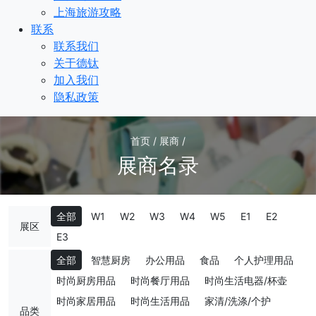
上海旅游攻略
联系
联系我们
关于德钛
加入我们
隐私政策
首页 / 展商 /
展商名录
全部
W1
W2
W3
W4
W5
E1
E2
展区
E3
全部
智慧厨房
办公用品
食品
个人护理用品
时尚厨房用品
时尚餐厅用品
时尚生活电器/杯壶
时尚家居用品
时尚生活用品
家清/洗涤/个护
品类