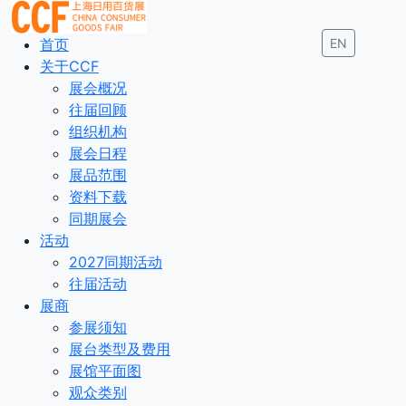
首页
EN
关于CCF
展会概况
往届回顾
组织机构
展会日程
展品范围
资料下载
同期展会
活动
2027同期活动
往届活动
展商
参展须知
展台类型及费用
展馆平面图
观众类别