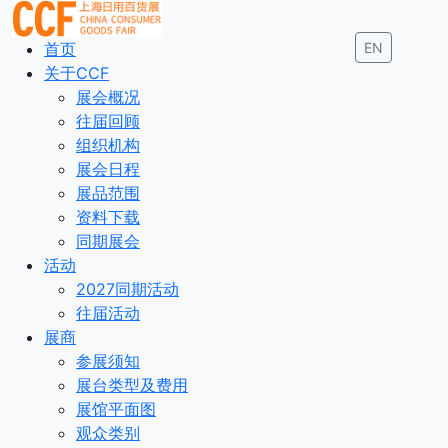
首页
EN
关于CCF
展会概况
往届回顾
组织机构
展会日程
展品范围
资料下载
同期展会
活动
2027同期活动
往届活动
展商
参展须知
展台类型及费用
展馆平面图
观众类别