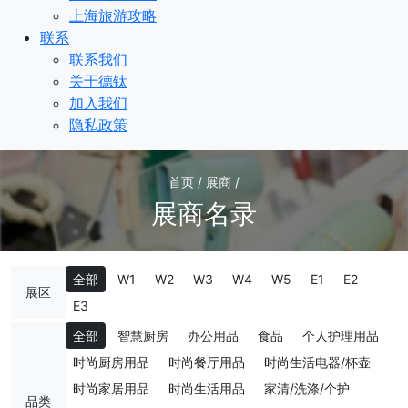
上海旅游攻略
联系
联系我们
关于德钛
加入我们
隐私政策
首页 / 展商 /
展商名录
全部
W1
W2
W3
W4
W5
E1
E2
展区
E3
全部
智慧厨房
办公用品
食品
个人护理用品
时尚厨房用品
时尚餐厅用品
时尚生活电器/杯壶
时尚家居用品
时尚生活用品
家清/洗涤/个护
品类