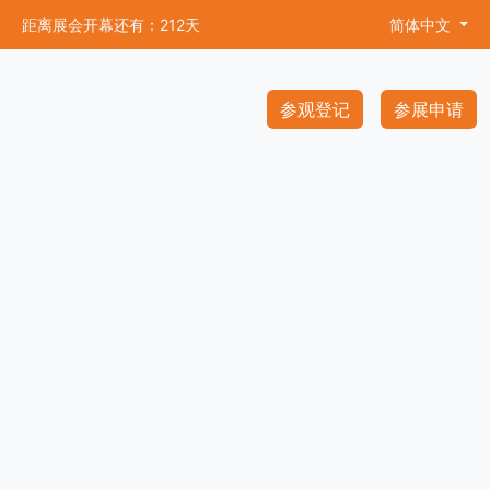
距离展会开幕还有：212天
简体中文
参观登记
参展申请