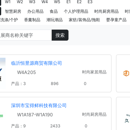
W1
W2
W3
W4
W5
E1
E2
E3
智慧厨房
办公用品
食品
个人护理用品
时尚厨房用品
时
/洗涤/个护
香薰制品
潮玩潮品
家纺/装饰品/拖鞋
婴孕童产品
搜索
临沂恒昱源商贸有限公司
W4A205
时尚家居用品
产品：3
896
0
深圳市宝得鲜科技有限公司
W1A187-W1A190
时尚厨房用品
产品：9
2433
0