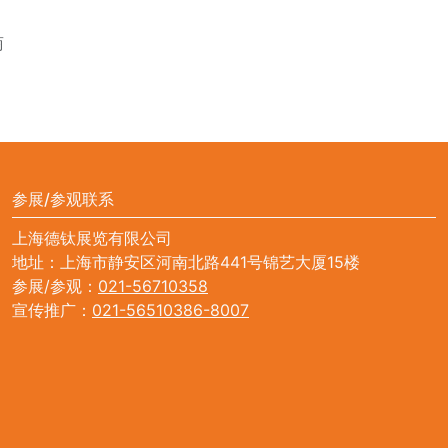
商
参展/参观联系
上海德钛展览有限公司
地址：上海市静安区河南北路441号锦艺大厦15楼
参展/参观：
021-56710358
宣传推广：
021-56510386-8007