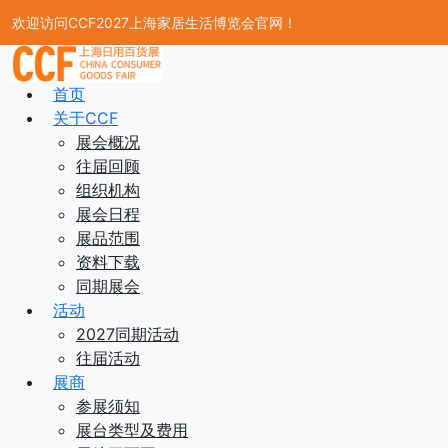
欢迎访问CCF2027上海家居生活博览会官网！
首页
关于CCF
展会概况
往届回顾
组织机构
展会日程
展品范围
资料下载
同期展会
活动
2027同期活动
往届活动
展商
参展须知
展台类型及费用