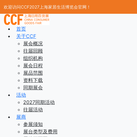
欢迎访问CCF2027上海家居生活博览会官网！
首页
关于CCF
展会概况
往届回顾
组织机构
展会日程
展品范围
资料下载
同期展会
活动
2027同期活动
往届活动
展商
参展须知
展台类型及费用