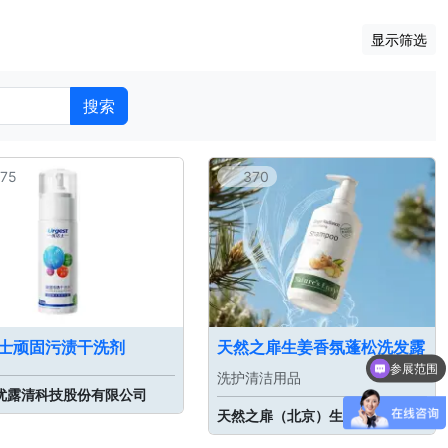
显示筛选
搜索
75
370
士顽固污渍干洗剂
天然之扉生姜香氛蓬松洗发露
参展范围
洗护清洁用品
CCF优势有哪些？
优露清科技股份有限公司
天然之扉（北京）生物科技有限公司