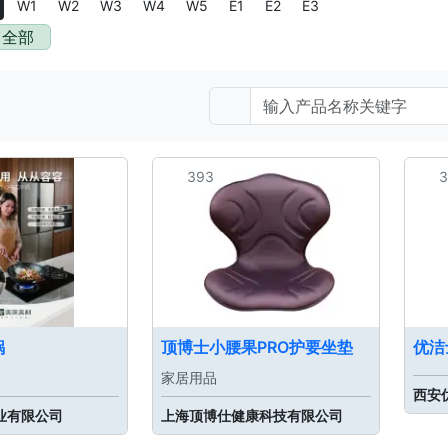
W1
W2
W3
W4
W5
E1
E2
E3
全部
393
3
锅
顶博士小腰果PRO护要坐垫
优洁
家居用品
西安
业有限公司
上海顶博仕健康科技有限公司