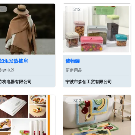
15
312
如炬发热披肩
储物罐
美健电器
厨房用品
诗杭电器有限公司
宁波市森佰工贸有限公司
05
302