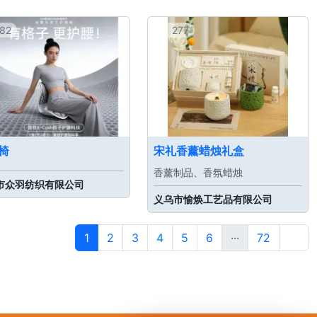
82
277
椅
宋礼香薰蜡烛礼盒
香薰制品、香氛蜡烛
市众羽纺织有限公司
义乌市愉焕工艺品有限公司
1
2
3
4
5
6
···
72