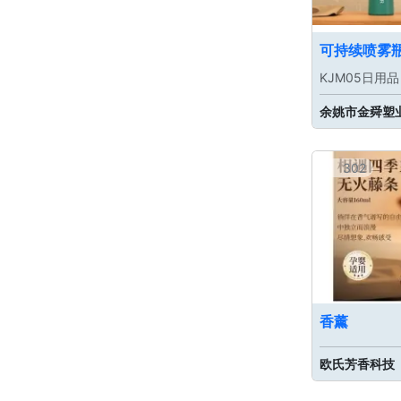
可持续喷雾
KJM05日用品
余姚市金舜塑
302
香薰
欧氏芳香科技