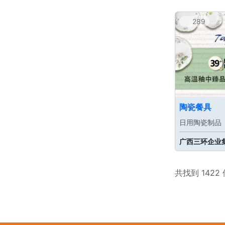
289
陶瓷餐具
日用陶瓷制品
广西三环企业
共找到 1422