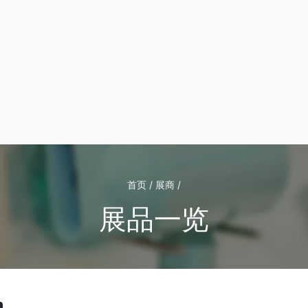
首页 / 展商 /
展品一览