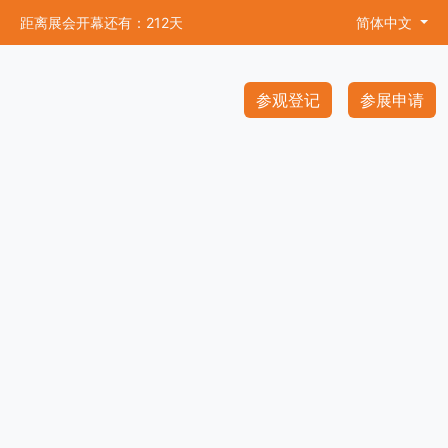
距离展会开幕还有：212天
简体中文
参观登记
参展申请