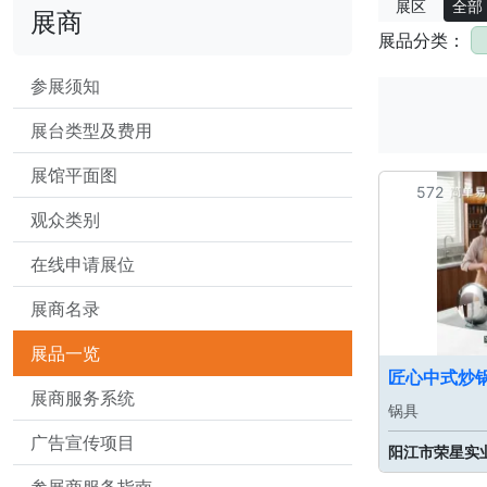
展区
全部
展商
展品分类：
参展须知
展台类型及费用
展馆平面图
572
观众类别
在线申请展位
展商名录
展品一览
匠心中式炒
展商服务系统
锅具
广告宣传项目
阳江市荣星实
参展商服务指南