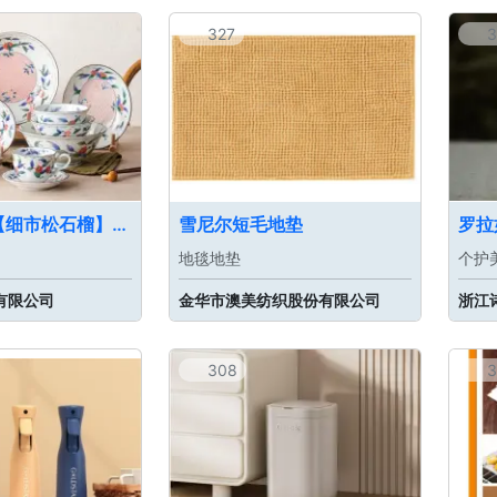
327
3
有谷窑进口【细市松石榴】陶瓷餐具
雪尼尔短毛地垫
罗拉
地毯地垫
个护
有限公司
金华市澳美纺织股份有限公司
浙江
308
3