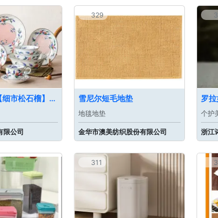
329
3
有谷窑进口【细市松石榴】陶瓷餐具
雪尼尔短毛地垫
罗拉
地毯地垫
个护
有限公司
金华市澳美纺织股份有限公司
浙江
311
3