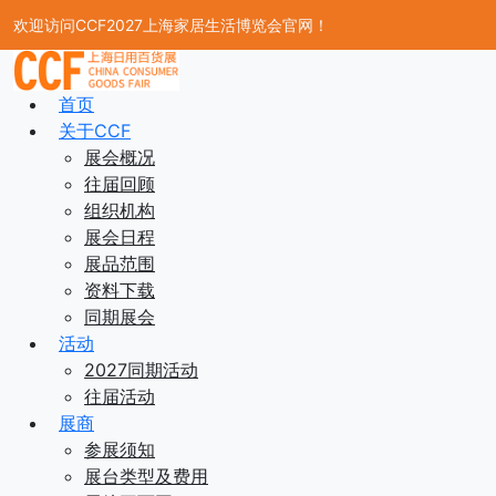
欢迎访问CCF2027上海家居生活博览会官网！
首页
关于CCF
展会概况
往届回顾
组织机构
展会日程
展品范围
资料下载
同期展会
活动
2027同期活动
往届活动
展商
参展须知
展台类型及费用