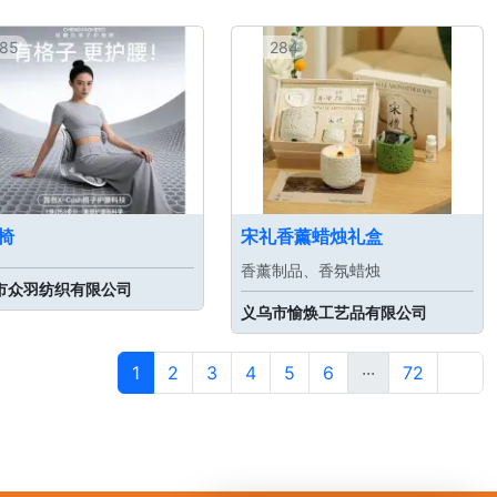
85
284
椅
宋礼香薰蜡烛礼盒
香薰制品、香氛蜡烛
市众羽纺织有限公司
义乌市愉焕工艺品有限公司
1
2
3
4
5
6
···
72