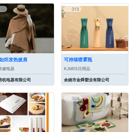
18
313
如炬发热披肩
可持续喷雾瓶
美健电器
KJM05日用品
诗杭电器有限公司
余姚市金舜塑业有限公司
09
306