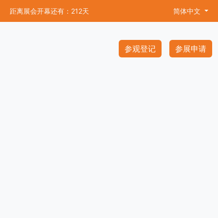
距离展会开幕还有：212天
简体中文
参观登记
参展申请