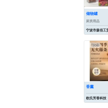
储物罐
厨房用品
宁波市森佰工
304
香薰
欧氏芳香科技