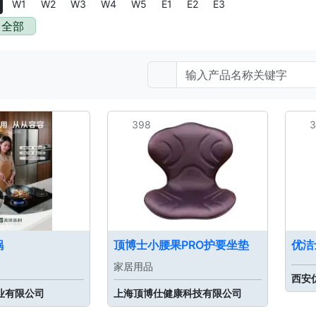
W1
W2
W3
W4
W5
E1
E2
E3
全部
398
3
锅
顶博士小腰果PRO护要坐垫
优洁
家居用品
西安
业有限公司
上海顶博仕健康科技有限公司