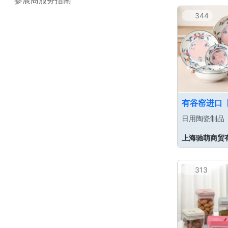
344
日用陶瓷制品
上海驰萌商贸
313