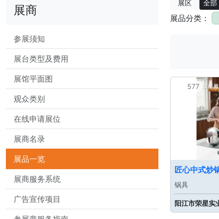
展区
全部
展商
展品分类：
参展须知
展台类型及费用
展馆平面图
577
观众类别
在线申请展位
展商名录
展品一览
匠心中式炒
展商服务系统
锅具
广告宣传项目
阳江市荣星实
参展商服务指南