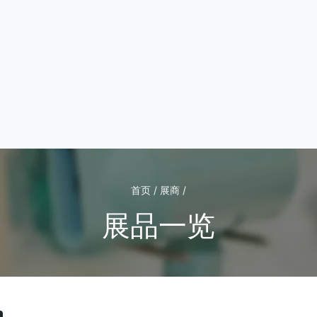
首页 / 展商 /
展品一览