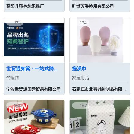
高阳县瑾色纺织品厂
旷世芳香控股有限公司
174
174
世贸通知篱 - 一站式跨境知识产权风险智诊平台
搓澡巾
代理商
家居用品
宁波世贸通国际贸易有限公司
石家庄市龙泰针纺制品有限公司
169
167