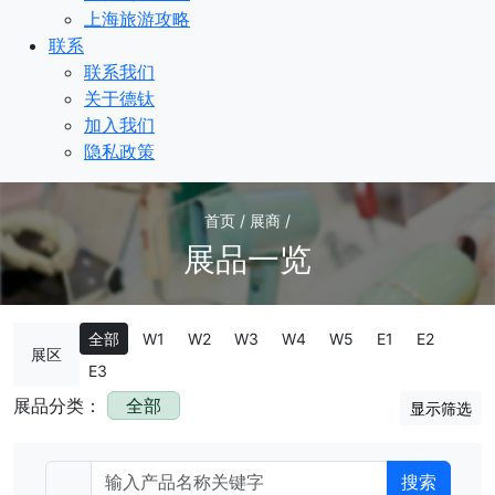
上海旅游攻略
联系
联系我们
关于德钛
加入我们
隐私政策
首页 / 展商 /
展品一览
全部
W1
W2
W3
W4
W5
E1
E2
展区
E3
展品分类：
全部
显示筛选
搜索