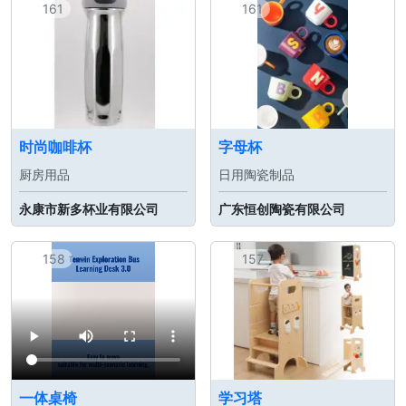
161
161
时尚咖啡杯
字母杯
厨房用品
日用陶瓷制品
永康市新多杯业有限公司
广东恒创陶瓷有限公司
158
157
一体桌椅
学习塔