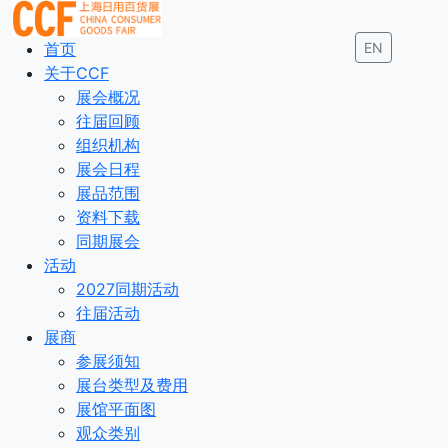
首页
EN
关于CCF
展会概况
往届回顾
组织机构
展会日程
展品范围
资料下载
同期展会
活动
2027同期活动
往届活动
展商
参展须知
展台类型及费用
展馆平面图
观众类别