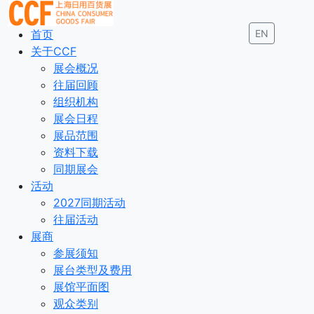
首页
EN
关于CCF
展会概况
往届回顾
组织机构
展会日程
展品范围
资料下载
同期展会
活动
2027同期活动
往届活动
展商
参展须知
展台类型及费用
展馆平面图
观众类别