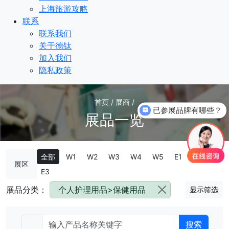
上海旅游攻略
联系
联系我们
关于德钛
加入我们
隐私政策
首页 / 展商 /
已参展品牌有哪些？
展品一览
全部
W1
W2
W3
W4
W5
E1
E2
展区
E3
展品分类：
个人护理用品>保健用品
显示筛选
搜索