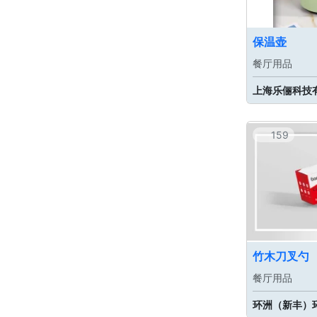
保温壶
餐厅用品
上海乐俪科技
159
竹木刀叉勺
餐厅用品
环洲（新丰）