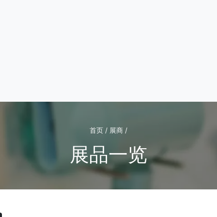
首页 / 展商 /
展品一览