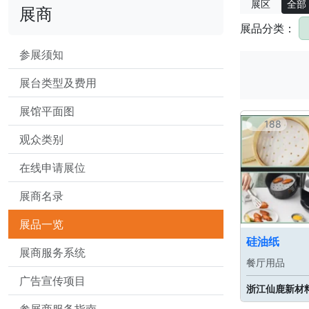
展区
全部
展商
展品分类：
参展须知
展台类型及费用
展馆平面图
188
观众类别
在线申请展位
展商名录
展品一览
硅油纸
展商服务系统
餐厅用品
广告宣传项目
浙江仙鹿新材
参展商服务指南