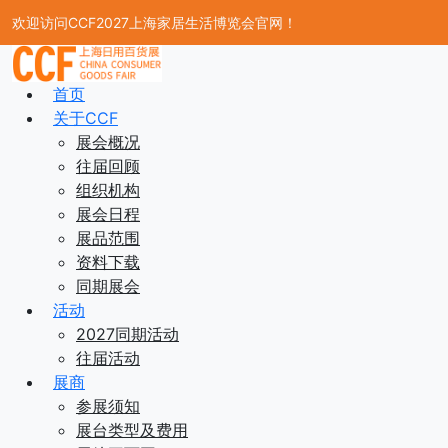
欢迎访问CCF2027上海家居生活博览会官网！
首页
关于CCF
展会概况
往届回顾
组织机构
展会日程
展品范围
资料下载
同期展会
活动
2027同期活动
往届活动
展商
参展须知
展台类型及费用