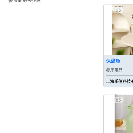
196
保温瓶
餐厅用品
上海乐俪科技
185