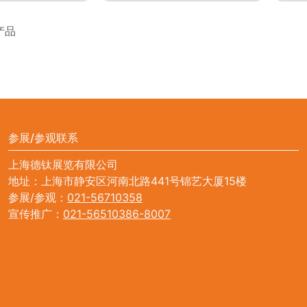
产品
参展/参观联系
上海德钛展览有限公司
地址：上海市静安区河南北路441号锦艺大厦15楼
参展/参观：
021-56710358
宣传推广：
021-56510386-8007