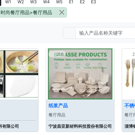
W1
W2
W3
W4
W5
E1
E2
E3
时尚餐厅用品>餐厅用品
216
2
纸浆产品
不锈
餐厅用品
餐厅
料有限公司
宁波昌亚新材料科技股份有限公司
淄博