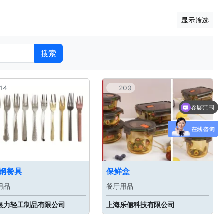
显示筛选
搜索
14
209
参展范围
钢餐具
保鲜盒
用品
餐厅用品
银力轻工制品有限公司
上海乐俪科技有限公司