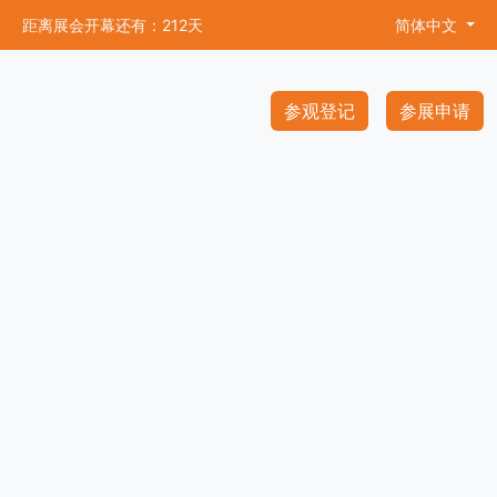
距离展会开幕还有：212天
简体中文
参观登记
参展申请