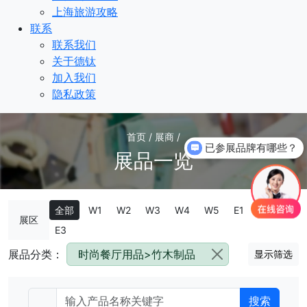
上海旅游攻略
联系
联系我们
关于德钛
加入我们
隐私政策
首页 / 展商 /
已参展品牌有哪些？
展品一览
全部
W1
W2
W3
W4
W5
E1
E2
展区
E3
展品分类：
时尚餐厅用品>竹木制品
显示筛选
搜索