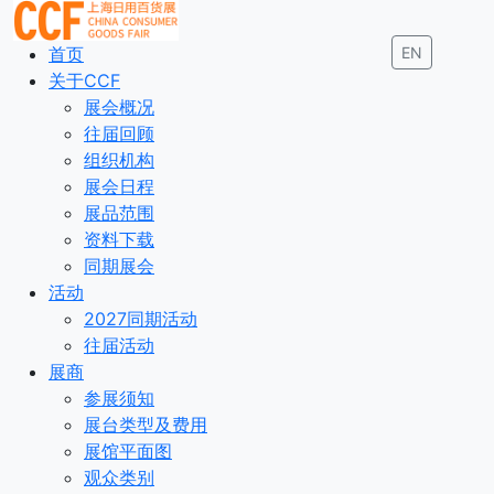
首页
EN
关于CCF
展会概况
往届回顾
组织机构
展会日程
展品范围
资料下载
同期展会
活动
2027同期活动
往届活动
展商
参展须知
展台类型及费用
展馆平面图
观众类别