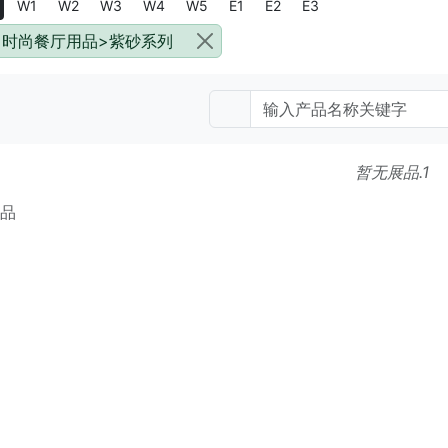
W1
W2
W3
W4
W5
E1
E2
E3
时尚餐厅用品>紫砂系列
暂无展品.1
产品