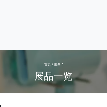
首页 / 展商 /
展品一览