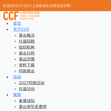
欢迎访问CCF2027上海家居生活博览会官网！
首页
关于CCF
展会概况
往届回顾
组织机构
展会日程
展品范围
资料下载
同期展会
活动
2027同期活动
往届活动
展商
参展须知
展台类型及费用