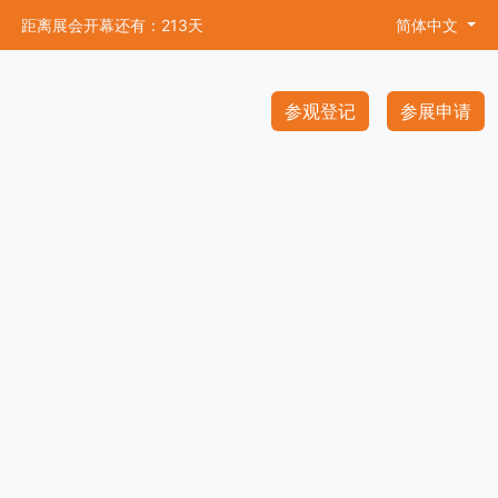
距离展会开幕还有：213天
简体中文
参观登记
参展申请