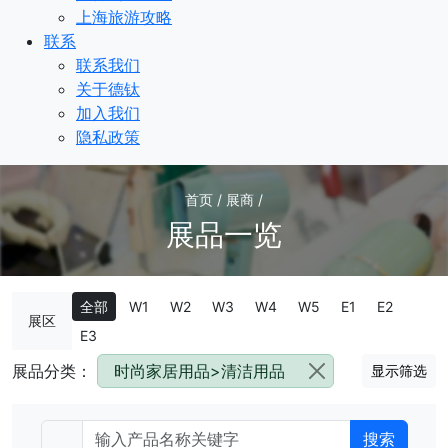
上海旅游攻略
联系
联系我们
关于德钛
加入我们
隐私政策
首页 / 展商 /
展品一览
全部
W1
W2
W3
W4
W5
E1
E2
展区
E3
展品分类：
时尚家居用品>清洁用品
显示筛选
搜索