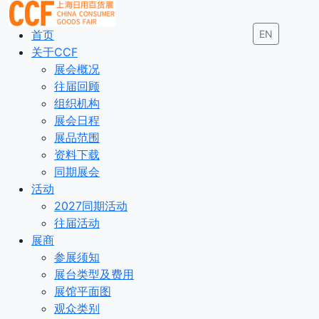
首页
EN
关于CCF
展会概况
往届回顾
组织机构
展会日程
展品范围
资料下载
同期展会
活动
2027同期活动
往届活动
展商
参展须知
展台类型及费用
展馆平面图
观众类别