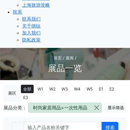
上海旅游攻略
联系
联系我们
关于德钛
加入我们
隐私政策
首页 / 展商 /
展品一览
全部
W1
W2
W3
W4
W5
E1
E2
展区
E3
展品分类：
时尚家居用品>一次性用品
显示筛选
搜索