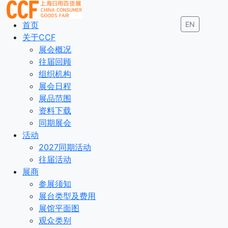
首页
EN
关于CCF
展会概况
往届回顾
组织机构
展会日程
展品范围
资料下载
同期展会
活动
2027同期活动
往届活动
展商
参展须知
展台类型及费用
展馆平面图
观众类别