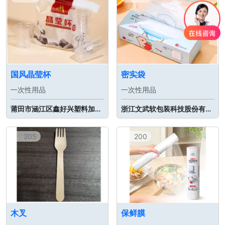
国风晶莹杯
密实袋
一次性用品
一次性用品
莆田市涵江区鑫好兴塑料加工厂
浙江文武软包装科技股份有限公司
205
200
木叉
保鲜膜