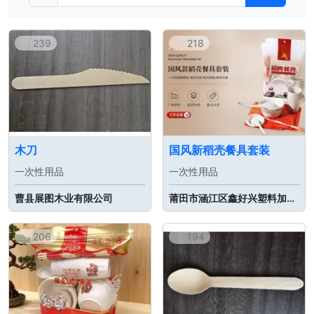
239
218
木刀
国风新稻壳餐具套装
一次性用品
一次性用品
曹县展图木业有限公司
莆田市涵江区鑫好兴塑料加工厂
206
194