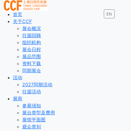
首页
EN
关于CCF
展会概况
往届回顾
组织机构
展会日程
展品范围
资料下载
同期展会
活动
2027同期活动
往届活动
展商
参展须知
展台类型及费用
展馆平面图
观众类别