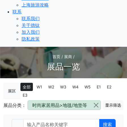
上海旅游攻略
联系
联系我们
关于德钛
加入我们
隐私政策
首页 / 展商 /
展品一览
全部
W1
W2
W3
W4
W5
E1
E2
展区
E3
展品分类：
时尚家居用品>地毯/地垫等
显示筛选
搜索