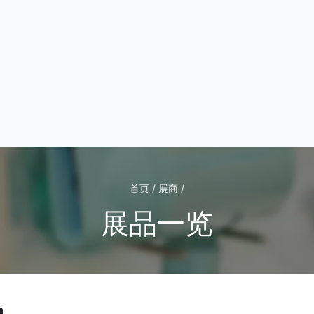
首页 / 展商 /
展品一览