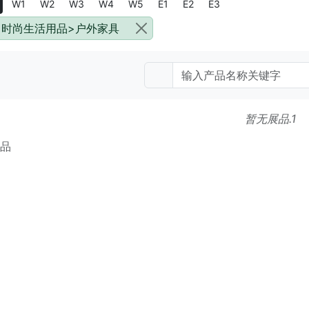
W1
W2
W3
W4
W5
E1
E2
E3
时尚生活用品>户外家具
暂无展品.1
产品