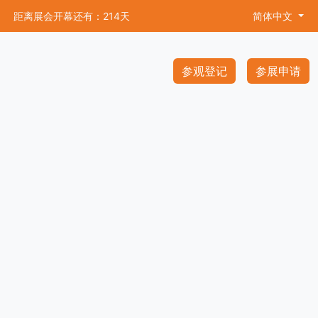
距离展会开幕还有：214天
简体中文
参观登记
参展申请