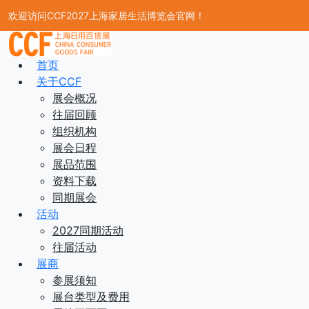
欢迎访问CCF2027上海家居生活博览会官网！
首页
关于CCF
展会概况
往届回顾
组织机构
展会日程
展品范围
资料下载
同期展会
活动
2027同期活动
往届活动
展商
参展须知
展台类型及费用