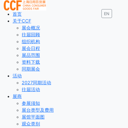
首页
EN
关于CCF
展会概况
往届回顾
组织机构
展会日程
展品范围
资料下载
同期展会
活动
2027同期活动
往届活动
展商
参展须知
展台类型及费用
展馆平面图
观众类别