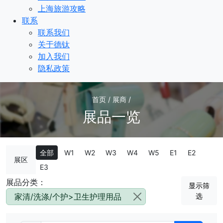
上海旅游攻略
联系
联系我们
关于德钛
加入我们
隐私政策
首页 / 展商 /
展品一览
全部
W1
W2
W3
W4
W5
E1
E2
展区
E3
展品分类：
显示筛
家清/洗涤/个护>卫生护理用品
选