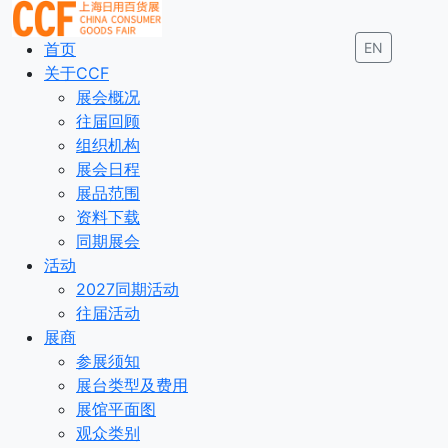
首页
EN
关于CCF
展会概况
往届回顾
组织机构
展会日程
展品范围
资料下载
同期展会
活动
2027同期活动
往届活动
展商
参展须知
展台类型及费用
展馆平面图
观众类别