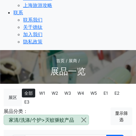
上海旅游攻略
联系
联系我们
关于德钛
加入我们
隐私政策
首页 / 展商 /
展品一览
全部
W1
W2
W3
W4
W5
E1
E2
展区
E3
展品分类：
显示筛
家清/洗涤/个护>灭蚊驱蚊产品
选