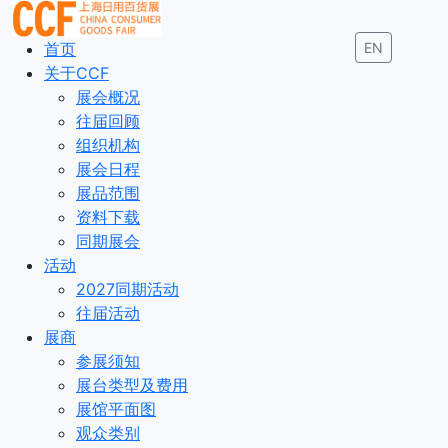
首页
EN
关于CCF
展会概况
往届回顾
组织机构
展会日程
展品范围
资料下载
同期展会
活动
2027同期活动
往届活动
展商
参展须知
展台类型及费用
展馆平面图
观众类别