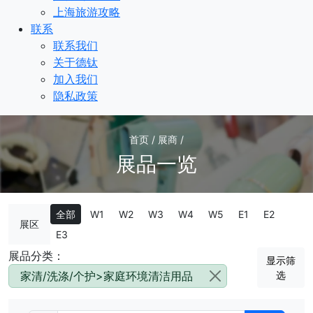
上海旅游攻略
联系
联系我们
关于德钛
加入我们
隐私政策
首页 / 展商 /
展品一览
全部
W1
W2
W3
W4
W5
E1
E2
展区
E3
展品分类：
显示筛
家清/洗涤/个护>家庭环境清洁用品
选