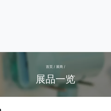
首页 / 展商 /
展品一览