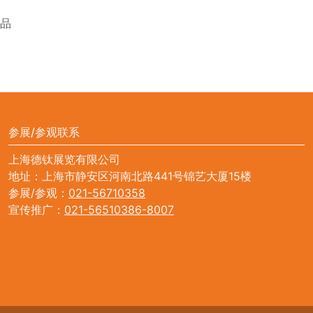
产品
参展/参观联系
上海德钛展览有限公司
地址：上海市静安区河南北路441号锦艺大厦15楼
参展/参观：
021-56710358
宣传推广：
021-56510386-8007