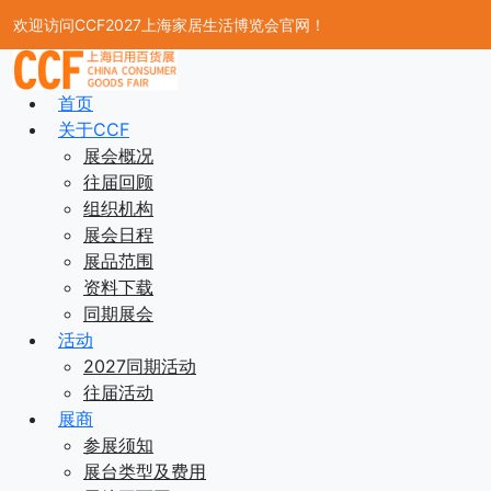
欢迎访问CCF2027上海家居生活博览会官网！
首页
关于CCF
展会概况
往届回顾
组织机构
展会日程
展品范围
资料下载
同期展会
活动
2027同期活动
往届活动
展商
参展须知
展台类型及费用