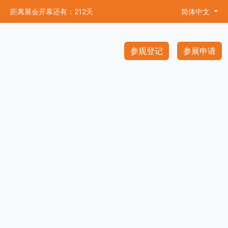
距离展会开幕还有：212天
简体中文
参观登记
参展申请