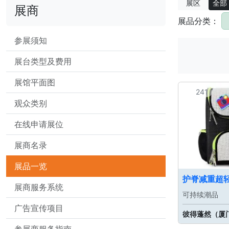
展区
全部
展商
展品分类：
参展须知
展台类型及费用
展馆平面图
241
观众类别
在线申请展位
展商名录
展品一览
护脊减重超
展商服务系统
可持续潮品
广告宣传项目
彼得蓬然（厦
参展商服务指南