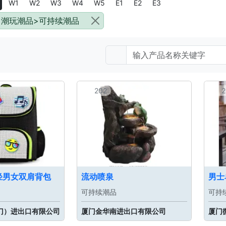
W1
W2
W3
W4
W5
E1
E2
E3
潮玩潮品>可持续潮品
202
2
轻男女双肩背包
流动喷泉
男士
可持续潮品
可持
门）进出口有限公司
厦门金华南进出口有限公司
厦门