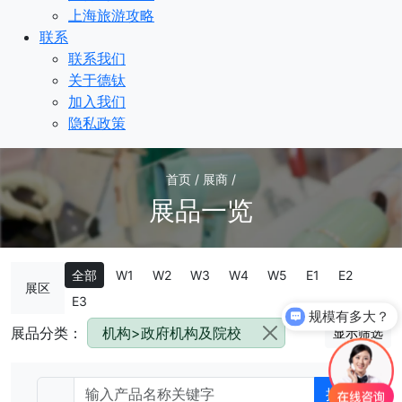
上海旅游攻略
联系
联系我们
关于德钛
加入我们
隐私政策
首页 / 展商 /
展品一览
全部
W1
W2
W3
W4
W5
E1
E2
展区
E3
规模有多大？
展品分类：
机构>政府机构及院校
显示筛选
搜索