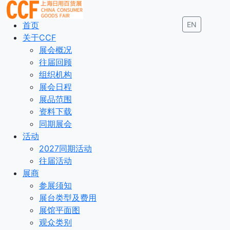
首页
EN
关于CCF
展会概况
往届回顾
组织机构
展会日程
展品范围
资料下载
同期展会
活动
2027同期活动
往届活动
展商
参展须知
展台类型及费用
展馆平面图
观众类别