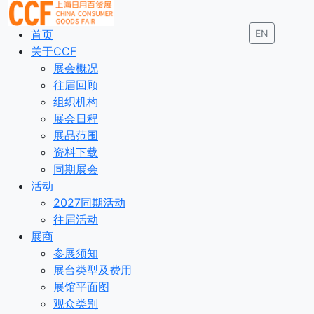
首页
EN
关于CCF
展会概况
往届回顾
组织机构
展会日程
展品范围
资料下载
同期展会
活动
2027同期活动
往届活动
展商
参展须知
展台类型及费用
展馆平面图
观众类别