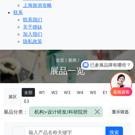
上海旅游攻略
联系
联系我们
关于德钛
加入我们
隐私政策
首页 / 展商 /
已参展品牌有哪些？
展品一览
全部
W1
W2
W3
W4
W5
E1
E2
展区
E3
展品分类：
机构>设计研发/科研院所
显示筛选
搜索