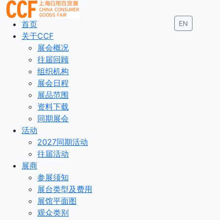
首页
EN
关于CCF
展会概况
往届回顾
组织机构
展会日程
展品范围
资料下载
同期展会
活动
2027同期活动
往届活动
展商
参展须知
展台类型及费用
展馆平面图
观众类别