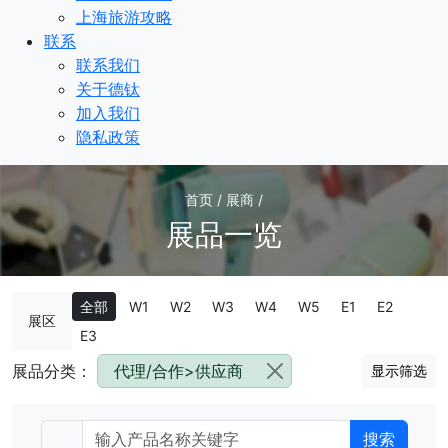
上海旅游攻略
联系
联系我们
关于德钛
加入我们
隐私政策
首页 / 展商 /
展品一览
全部
W1
W2
W3
W4
W5
E1
E2
展区
E3
展品分类：
代理/合作>供应商
显示筛选
搜索