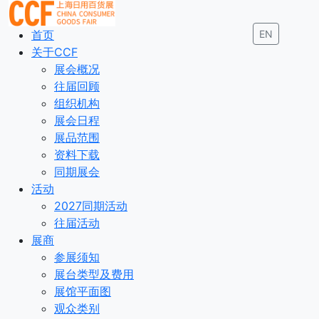
首页
EN
关于CCF
展会概况
往届回顾
组织机构
展会日程
展品范围
资料下载
同期展会
活动
2027同期活动
往届活动
展商
参展须知
展台类型及费用
展馆平面图
观众类别