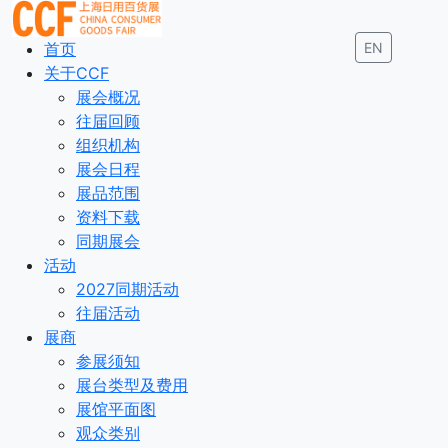
首页
EN
关于CCF
展会概况
往届回顾
组织机构
展会日程
展品范围
资料下载
同期展会
活动
2027同期活动
往届活动
展商
参展须知
展台类型及费用
展馆平面图
观众类别