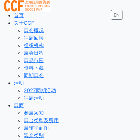
首页
EN
关于CCF
展会概况
往届回顾
组织机构
展会日程
展品范围
资料下载
同期展会
活动
2027同期活动
往届活动
展商
参展须知
展台类型及费用
展馆平面图
观众类别