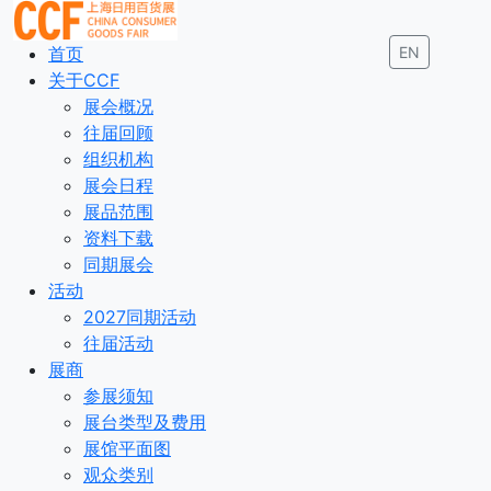
首页
EN
关于CCF
展会概况
往届回顾
组织机构
展会日程
展品范围
资料下载
同期展会
活动
2027同期活动
往届活动
展商
参展须知
展台类型及费用
展馆平面图
观众类别