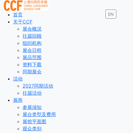
首页
EN
关于CCF
展会概况
往届回顾
组织机构
展会日程
展品范围
资料下载
同期展会
活动
2027同期活动
往届活动
展商
参展须知
展台类型及费用
展馆平面图
观众类别