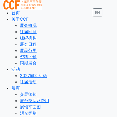
首页
EN
关于CCF
展会概况
往届回顾
组织机构
展会日程
展品范围
资料下载
同期展会
活动
2027同期活动
往届活动
展商
参展须知
展台类型及费用
展馆平面图
观众类别