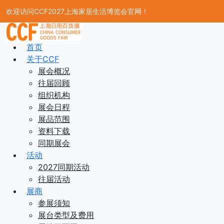
欢迎访问CCF2027上海家居生活博览会官网！
首页
关于CCF
展会概况
往届回顾
组织机构
展会日程
展品范围
资料下载
同期展会
活动
2027同期活动
往届活动
展商
参展须知
展台类型及费用