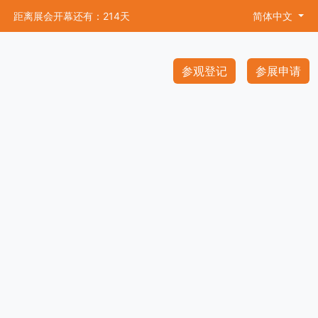
距离展会开幕还有：214天
简体中文
参观登记
参展申请