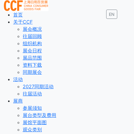
首页
EN
关于CCF
展会概况
往届回顾
组织机构
展会日程
展品范围
资料下载
同期展会
活动
2027同期活动
往届活动
展商
参展须知
展台类型及费用
展馆平面图
观众类别