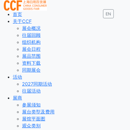
首页
EN
关于CCF
展会概况
往届回顾
组织机构
展会日程
展品范围
资料下载
同期展会
活动
2027同期活动
往届活动
展商
参展须知
展台类型及费用
展馆平面图
观众类别