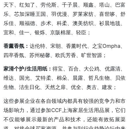
天下、红知了、劳伦斯、千子晨、顺鑫、塔山、巴富
乐、芯加深睡王国、羽优漫、罗莱家纺、喜世哆、舒
乐佳、顺福德、步术、科柔、澳美纺织、衫晨地毯、
宜和、佳一、银烁、京阪棉屋、轻臣；
香薰香氛：
达伦特、宋朝、香薰时代、之宝Ompha、
四卒香氛、苏州秘馨、欧氏芳香、旷世智源；
家清个护/生活用纸：
得宝、百合、大公鸡、优露清、
维达、国光、艾特柔、棉朵、晨露、哲凡生物、贝依
生物、洁生日化、天然之扉、优全、奥古、建发；
这些参展企业在各自领域内都具有较强的竞争力和市
场影响力，通过参加CCF上海家居生活用品展，它们
不仅能够展示最新的产品和技术，还能有效拓展渠
道、对接全球买家资源，并参与到行业趋势论坛中来