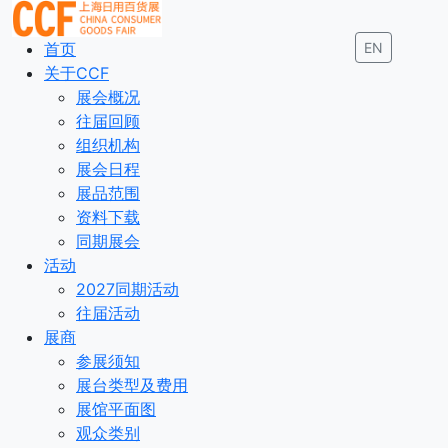
首页
EN
关于CCF
展会概况
往届回顾
组织机构
展会日程
展品范围
资料下载
同期展会
活动
2027同期活动
往届活动
展商
参展须知
展台类型及费用
展馆平面图
观众类别