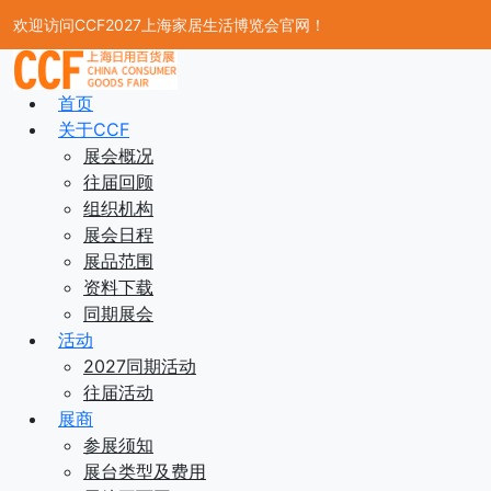
欢迎访问CCF2027上海家居生活博览会官网！
首页
关于CCF
展会概况
往届回顾
组织机构
展会日程
展品范围
资料下载
同期展会
活动
2027同期活动
往届活动
展商
参展须知
展台类型及费用