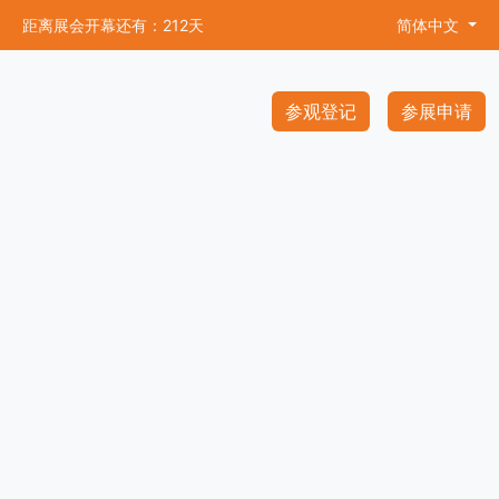
距离展会开幕还有：212天
简体中文
参观登记
参展申请