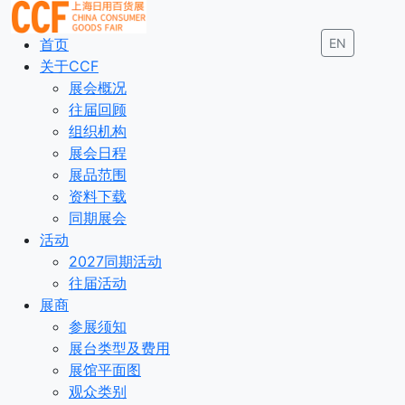
首页
EN
关于CCF
展会概况
往届回顾
组织机构
展会日程
展品范围
资料下载
同期展会
活动
2027同期活动
往届活动
展商
参展须知
展台类型及费用
展馆平面图
观众类别