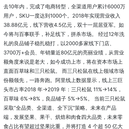
去10年内，完成了电商转型，全渠道用户累计6000万
用户，SKU一度达到1000个。2018年实现营业收入
38.88亿元，线下营收4.5亿元，双十一屈居亚军。如
今将与百事联手，补足线下，拼杀市场。 经过12年洗
礼的良品铺子稳扎稳打，以2000多家线下门店、
3700万+会员、年销量近80亿元的亮丽业绩，从营业
额角度来说是老大，如今成功上市，将在资本市场上
直面百草味和三只松鼠。 而三只松鼠在线上领域市场
份额领先，一路奔跑。阿里线上数据显示，线上三巨
头市占率2018 年→2019 年：三只松鼠 11%→14%，
百草味 6%→8%，良品铺子 5%→5%。 当前三只松鼠
采取“全品类、全渠道、全下沉”策略。未来在产品
端，发展坚果、果干、烘焙和肉食四大品类，未来零
食占比有望超过坚果比重，并将打造 4 个超 50 亿大