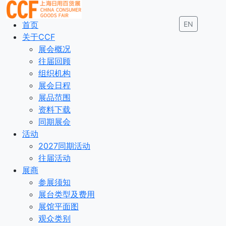
首页
EN
关于CCF
展会概况
往届回顾
组织机构
展会日程
展品范围
资料下载
同期展会
活动
2027同期活动
往届活动
展商
参展须知
展台类型及费用
展馆平面图
观众类别