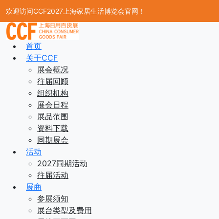
欢迎访问CCF2027上海家居生活博览会官网！
首页
关于CCF
展会概况
往届回顾
组织机构
展会日程
展品范围
资料下载
同期展会
活动
2027同期活动
往届活动
展商
参展须知
展台类型及费用