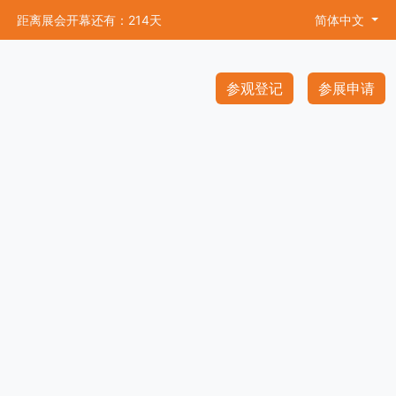
距离展会开幕还有：214天
简体中文
参观登记
参展申请