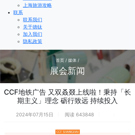
上海旅游攻略
联系
联系我们
关于德钛
加入我们
隐私政策
首页 / 媒体 /
展会新闻
CCF地铁广告 又双叒叕上线啦！秉持「长
期主义」理念 砺行致远 持续投入
2024年07月15日
阅读 643848
荐
热