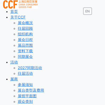
首页
EN
关于CCF
展会概况
往届回顾
组织机构
展会日程
展品范围
资料下载
同期展会
活动
2027同期活动
往届活动
展商
参展须知
展台类型及费用
展馆平面图
观众类别