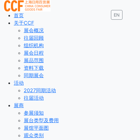
首页
EN
关于CCF
展会概况
往届回顾
组织机构
展会日程
展品范围
资料下载
同期展会
活动
2027同期活动
往届活动
展商
参展须知
展台类型及费用
展馆平面图
观众类别