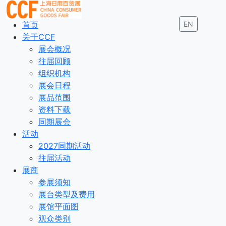
首页
EN
关于CCF
展会概况
往届回顾
组织机构
展会日程
展品范围
资料下载
同期展会
活动
2027同期活动
往届活动
展商
参展须知
展台类型及费用
展馆平面图
观众类别