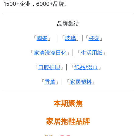
1500+企业，6000+品牌。
品牌集结
「
陶瓷
」 | 「
玻璃
」|「
杯壶
」
「
家清洗涤日化
」| 「
生活用纸
」
「
口腔护理
」| 「
纸品/湿巾
」
「
香薰
」| 「
家居塑料
」
本期聚焦
家居拖鞋品牌