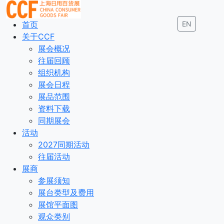
首页
EN
关于CCF
展会概况
往届回顾
组织机构
展会日程
展品范围
资料下载
同期展会
活动
2027同期活动
往届活动
展商
参展须知
展台类型及费用
展馆平面图
观众类别