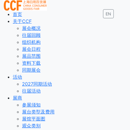
首页
EN
关于CCF
展会概况
往届回顾
组织机构
展会日程
展品范围
资料下载
同期展会
活动
2027同期活动
往届活动
展商
参展须知
展台类型及费用
展馆平面图
观众类别