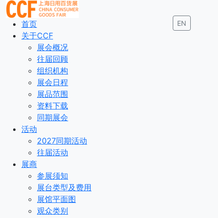
首页
EN
关于CCF
展会概况
往届回顾
组织机构
展会日程
展品范围
资料下载
同期展会
活动
2027同期活动
往届活动
展商
参展须知
展台类型及费用
展馆平面图
观众类别