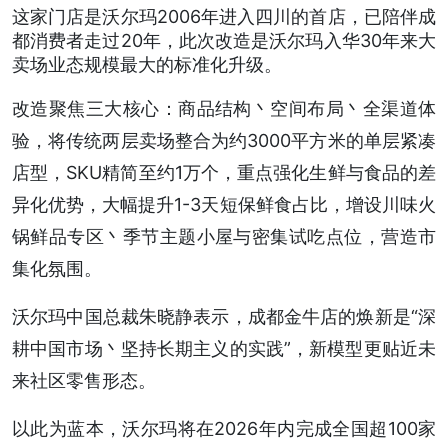
这家门店是沃尔玛2006年进入四川的首店，已陪伴成
都消费者走过20年，此次改造是沃尔玛入华30年来大
卖场业态规模最大的标准化升级。
改造聚焦三大核心：商品结构丶空间布局丶全渠道体
验，将传统两层卖场整合为约3000平方米的单层紧凑
店型，SKU精简至约1万个，重点强化生鲜与食品的差
异化优势，大幅提升1-3天短保鲜食占比，增设川味火
锅鲜品专区丶季节主题小屋与密集试吃点位，营造市
集化氛围。
沃尔玛中国总裁朱晓静表示，成都金牛店的焕新是“深
耕中国市场丶坚持长期主义的实践”，新模型更贴近未
来社区零售形态。
以此为蓝本，沃尔玛将在2026年内完成全国超100家