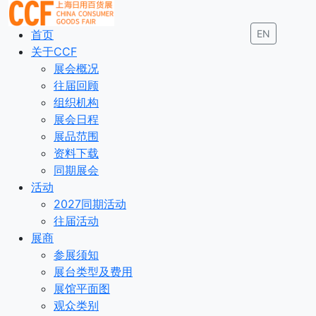
首页
EN
关于CCF
展会概况
往届回顾
组织机构
展会日程
展品范围
资料下载
同期展会
活动
2027同期活动
往届活动
展商
参展须知
展台类型及费用
展馆平面图
观众类别