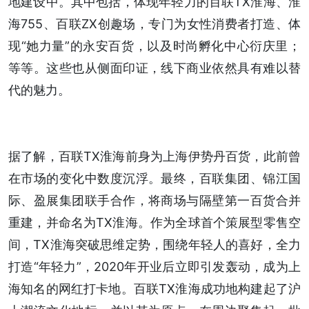
地建设中。其中包括，体现年轻力的百联TX淮海、淮
海755、百联ZX创趣场，专门为女性消费者打造、体
现“她力量”的永安百货，以及时尚孵化中心衍庆里；
等等。这些也从侧面印证，线下商业依然具有难以替
代的魅力。
据了解，百联TX淮海前身为上海伊势丹百货，此前曾
在市场的变化中数度沉浮。最终，百联集团、锦江国
际、盈展集团联手合作，将商场与隔壁第一百货合并
重建，并命名为TX淮海。作为全球首个策展型零售空
间，TX淮海突破思维定势，围绕年轻人的喜好，全力
打造“年轻力”，2020年开业后立即引发轰动，成为上
海知名的网红打卡地。百联TX淮海成功地构建起了沪