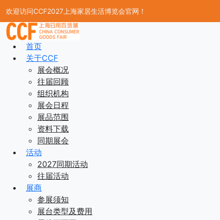
欢迎访问CCF2027上海家居生活博览会官网！
首页
关于CCF
展会概况
往届回顾
组织机构
展会日程
展品范围
资料下载
同期展会
活动
2027同期活动
往届活动
展商
参展须知
展台类型及费用