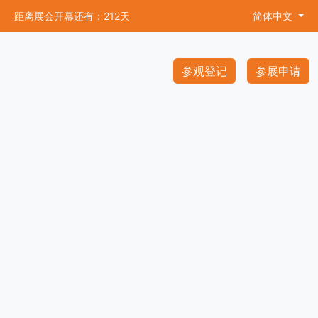
距离展会开幕还有：212天
简体中文
参观登记
参展申请