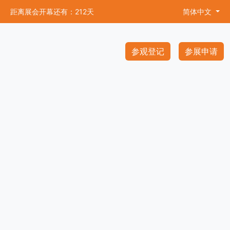
距离展会开幕还有：212天
简体中文
参观登记
参展申请