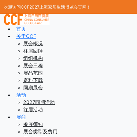
欢迎访问CCF2027上海家居生活博览会官网！
首页
关于CCF
展会概况
往届回顾
组织机构
展会日程
展品范围
资料下载
同期展会
活动
2027同期活动
往届活动
展商
参展须知
展台类型及费用